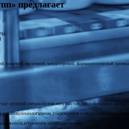
п» предлагает
РЫ
Й
тий пищевой, молочной, кондитерской, фармацевтической промы
ду группой специалистов-энтузиастов, проработавших долгие 
й в высокотехнологичном, современном и недорогом оборудован
надёжность и понятное ценообразование.