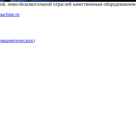
й, пиво-безалкогольной отраслей качественным оборудованием
achine.ru
рмацевтических)