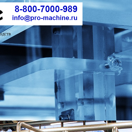
одств