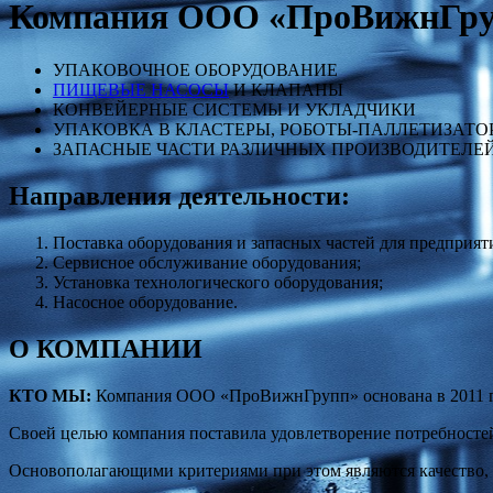
Компания ООО «ПроВижнГруп
УПАКОВОЧНОЕ ОБОРУДОВАНИЕ
ПИЩЕВЫЕ НАСОСЫ
И КЛАПАНЫ
КОНВЕЙЕРНЫЕ СИСТЕМЫ И УКЛАДЧИКИ
УПАКОВКА В КЛАСТЕРЫ, РОБОТЫ-ПАЛЛЕТИЗАТО
ЗАПАСНЫЕ ЧАСТИ РАЗЛИЧНЫХ ПРОИЗВОДИТЕЛЕ
Направления деятельности:
Поставка оборудования и запасных частей для предприя
Сервисное обслуживание оборудования;
Установка технологического оборудования;
Насосное оборудование.
О КОМПАНИИ
КТО МЫ:
Компания ООО «ПроВижнГрупп» основана в 2011 го
Своей целью компания поставила удовлетворение потребносте
Основополагающими критериями при этом являются качество, 