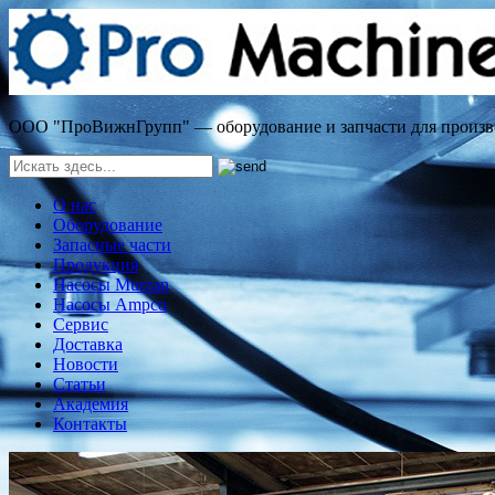
ООО "ПроВижнГрупп" — оборудование и запчасти для произв
О нас
Оборудование
Запасные части
Продукция
Насосы Murzan
Насосы Ampco
Сервис
Доставка
Новости
Статьи
Академия
Контакты