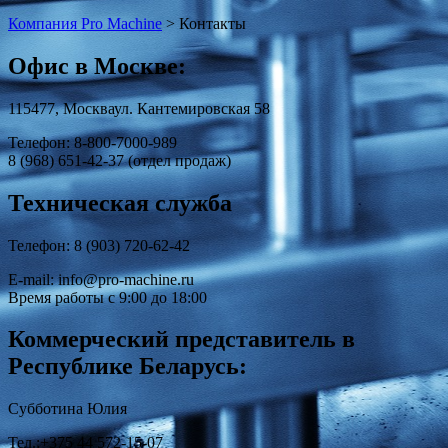
Компания Pro Мachine
>
Контакты
Офис в Москве:
115477, Москваул. Кантемировская 58
Телефон: 8-800-7000-989
8 (968) 651-42-37 (отдел продаж)
Техническая служба
Телефон: 8 (903) 720-62-42
E-mail: info@pro-machine.ru
Время работы с 9:00 до 18:00
Коммерческий представитель в
Республике Беларусь:
Субботина Юлия
Тел.:+375 44 572-15-07