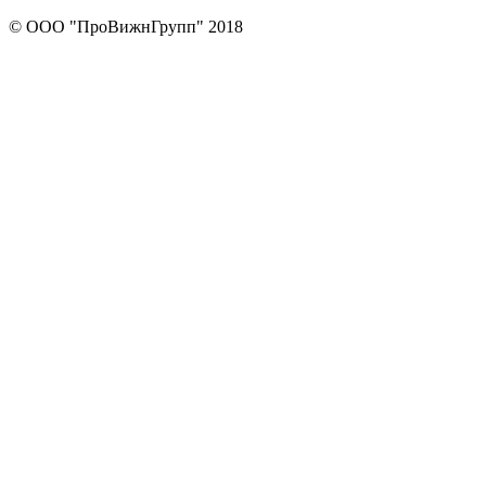
© ООО "ПроВижнГрупп" 2018