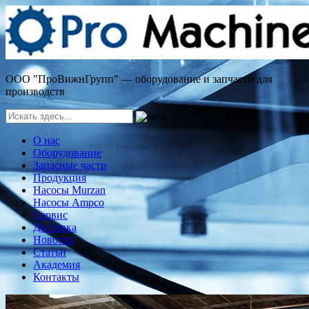
ООО "ПроВижнГрупп" — оборудование и запчасти для
производств
О нас
Оборудование
Запасные части
Продукция
Насосы Murzan
Насосы Ampco
Сервис
Доставка
Новости
Статьи
Академия
Контакты