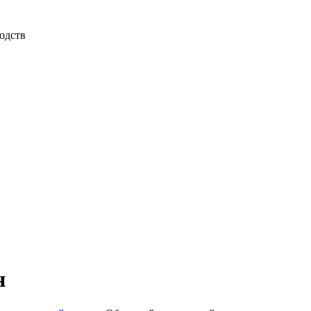
одств
н