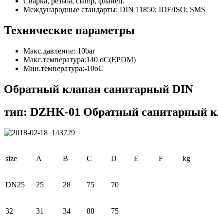
Сварка, резьба, clamp, фланец.
Международные стандарты: DIN 11850; IDF/ISO; SMS
Технические параметры
Макс.давление: 10bar
Макс.температура:140 оC(EPDM)
Мин.температура:-10оС
Обратный клапан санитарный DIN
тип: DZHK-01 Обратный санитарный к
size
A
В
C
D
E
F
kg
DN25
25
28
75
70
32
31
34
88
75