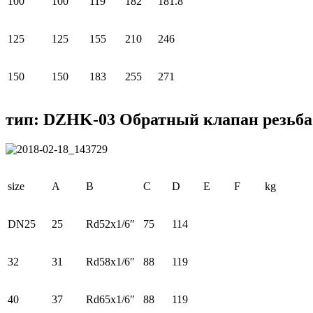
100
100
119
182
181.8
125
125
155
210
246
150
150
183
255
271
тип: DZHK-03 Обратный клапан резьба
size
A
В
C
D
E
F
kg
DN25
25
Rd52x1/6″
75
114
32
31
Rd58x1/6″
88
119
40
37
Rd65x1/6″
88
119