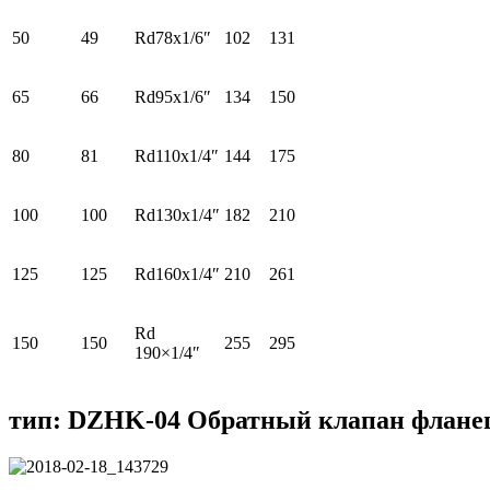
50
49
Rd78x1/6″
102
131
65
66
Rd95x1/6″
134
150
80
81
Rd110x1/4″
144
175
100
100
Rd130x1/4″
182
210
125
125
Rd160x1/4″
210
261
Rd
150
150
255
295
190×1/4″
тип: DZHK-04 Обратный клапан флане