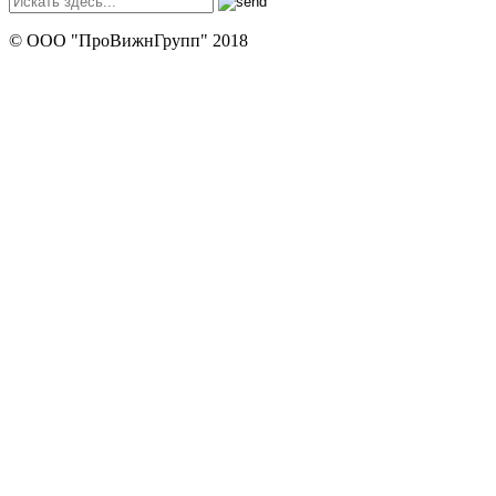
© ООО "ПроВижнГрупп" 2018