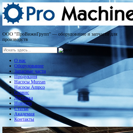
ООО "ПроВижнГрупп" — оборудование и запчасти для
производств
О нас
Оборудование
Запасные части
Продукция
Насосы Murzan
Насосы Ampco
Сервис
Доставка
Новости
Статьи
Академия
Контакты