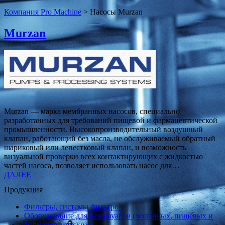
Компания Pro Мachine
>
Насосы Murzan
Murzan
Murzan — марка мембранных насосов, специально
разработанных для требований пищевой и фармацевтической
промышленности. Высокопроизводительный воздушный
клапан, работающий без масла, не обслуживаемый обратный
шариковый или лепестковый клапан, и возможность
визуальной проверки всех контактирующих с жидкостью
частей насоса, позволяет использовать насос для…
ДАЛЕЕ
Продукция
Фильтры, системы фильтров
Оборудование для резервуаров (молочных, пищевых и
фармацевтических)