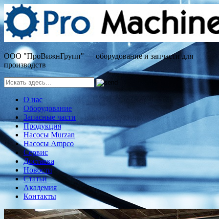
ООО "ПроВижнГрупп" — оборудование и запчасти для
производств
О нас
Оборудование
Запасные части
Продукция
Насосы Murzan
Насосы Ampco
Сервис
Доставка
Новости
Статьи
Академия
Контакты