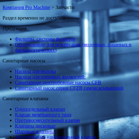
Компания Pro Мachine
>
Запчасти
Раздел временно не доступен
Продукция
Фильтры, системы фильтров
Оборудование для резервуаров (молочных, пищевых и
фармацевтических)
Санитарные насосы
Насосы для молока
Насосы для пищевых жидкостей:
Санитарные центробежные насосы CFB
Санитарный насос серии СFZB самовсасывающий
Санитарные клапаны
Односедельный клапан
Клапан мембранного типа
Противосмесительный клапан
Клапаны дисковые
Шаровые клапаны
Асептический односедельный клапан